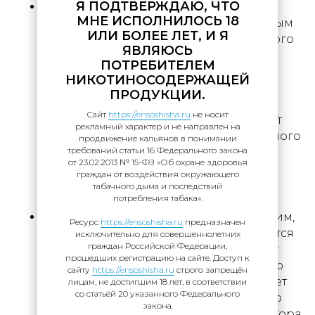
Я ПОДТВЕРЖДАЮ, ЧТО
G-режим (зеленая индикация) – более
МНЕ ИСПОЛНИЛОСЬ 18
агрессивный ручной режим с линейным
ИЛИ БОЛЕЕ ЛЕТ, И Я
распределением мощности. За счет этого
ЯВЛЯЮСЬ
G-режим дает больше тепла и
ПОТРЕБИТЕЛЕМ
повышенную мощность. Это позволяет
НИКОТИНОСОДЕРЖАЩЕЙ
получить более интенсивное
ПРОДУКЦИИ.
парообразование и сильнее
Сайт
https://ensoshisha.ru
не носит
компенсирует падение температуры от
рекламный характер и не направлен на
частых затяжек — но требует повышенного
продвижение кальянов в понимании
требований статьи 16 Федерального закона
внимания, чтобы не перегреть табак.
от 23.02.2013 № 15-ФЗ «Об охране здоровья
Подходит для более опытных
граждан от воздействия окружающего
пользователей Enso, которые хотят
табачного дыма и последствий
потребления табака».
получить от устройства максимум.
BLUE-режим (синяя индикация) – режим,
Ресурс
https://ensoshisha.ru
предназначен
при котором терморегулятор становится
исключительно для совершеннолетних
граждан Российской Федерации,
неактивным. При переключении в этот
прошедших регистрацию на сайте. Доступ к
режим устройство запоминает текущую
сайту
https://ensoshisha.ru
строго запрещён
установку температуры и поддерживает
лицам, не достигшим 18 лет, в соответствии
со статьёй 20 указанного Федерального
ее аналогично оранжевому режиму, но
закона.
последующее вращение терморегулятора