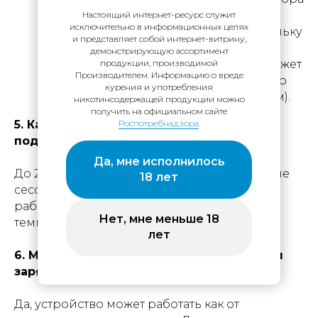
не будет ничего менять. Этот режим
Настоящий интернет-ресурс служит
исключительно в информационных целях
подходит для сегмента HoReCa, поскольку
и представляет собой интернет-витрину,
позволяет вынести гостю “кальян без
демонстрирующую ассортимент
щипцов”, в котором только мастер сможет
продукции, производимой
Производителем. Информацию о вреде
менять температуру (путем временного
курения и употребления
перехода обратно в оранжевый режим).
никотинсодержащей продукции можно
получить на официальном сайте
5. Как долго ENSŌ работает без
Роспотребнадзора
.
подзарядки?
Да, мне исполнилось
До 2 часов автономной работы или 2 полные
18 лет
сессии на полном заряде. Точное время
работы зависит от выставленных настроек
Нет, мне меньше 18
температуры.
лет
6. Можно ли использовать ENSŌ во время
зарядки от сети?
Да, устройство может работать как от